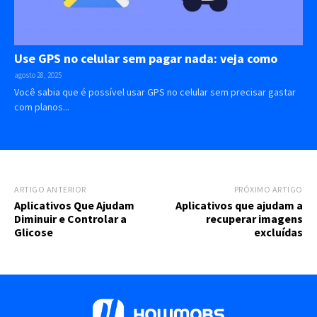
Use GPS no celular sem pagar nada: veja como
agosto 28, 2025
Você sabia que é possível usar GPS no celular sem precisar gastar
com planos...
ARTIGO ANTERIOR
PRÓXIMO ARTIGO
Aplicativos Que Ajudam
Aplicativos que ajudam a
Diminuir e Controlar a
recuperar imagens
Glicose
excluídas