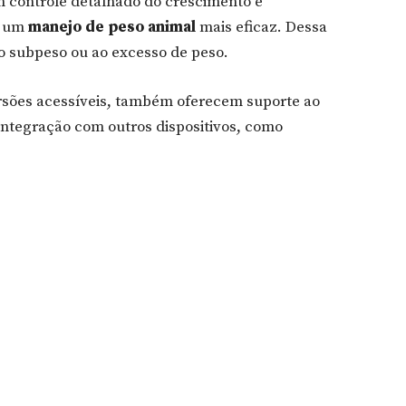
m controle detalhado do crescimento e
a um
manejo de peso animal
mais eficaz. Dessa
ao subpeso ou ao excesso de peso.
rsões acessíveis, também oferecem suporte ao
 integração com outros dispositivos, como