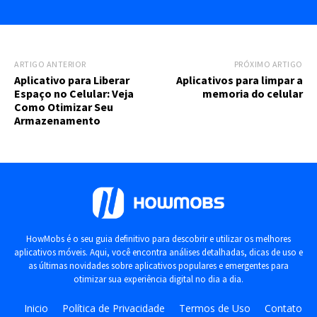
ARTIGO ANTERIOR
PRÓXIMO ARTIGO
Aplicativo para Liberar
Aplicativos para limpar a
Espaço no Celular: Veja
memoria do celular
Como Otimizar Seu
Armazenamento
HowMobs é o seu guia definitivo para descobrir e utilizar os melhores
aplicativos móveis. Aqui, você encontra análises detalhadas, dicas de uso e
as últimas novidades sobre aplicativos populares e emergentes para
otimizar sua experiência digital no dia a dia.
Inicio
Política de Privacidade
Termos de Uso
Contato