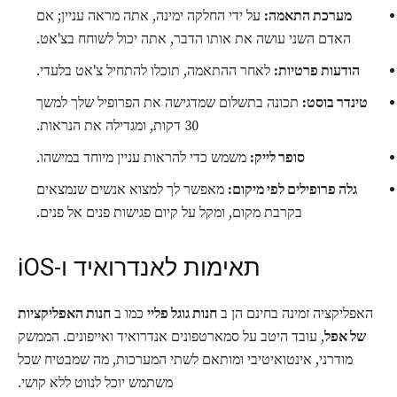
מערכת התאמה:
על ידי החלקה ימינה, אתה מראה עניין; אם
האדם השני עושה את אותו הדבר, אתה יכול לשוחח בצ'אט.
הודעות פרטיות:
לאחר ההתאמה, תוכלו להתחיל צ'אט בלעדי.
טינדר בוסט:
תכונה בתשלום שמדגישה את הפרופיל שלך למשך
30 דקות, ומגדילה את הנראות.
סופר לייק:
משמש כדי להראות עניין מיוחד במישהו.
גלה פרופילים לפי מיקום:
מאפשר לך למצוא אנשים שנמצאים
בקרבת מקום, ומקל על קיום פגישות פנים אל פנים.
תאימות לאנדרואיד ו-iOS
האפליקציה זמינה בחינם הן ב
חנות גוגל פליי
כמו ב
חנות האפליקציות
של אפל
, עובד היטב על סמארטפונים אנדרואיד ואייפונים. הממשק
מודרני, אינטואיטיבי ומותאם לשתי המערכות, מה שמבטיח שכל
משתמש יוכל לנווט ללא קושי.