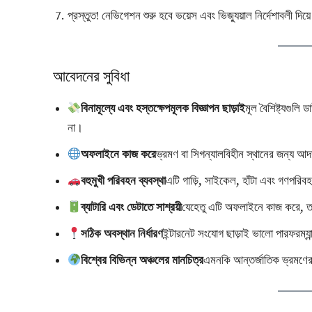
প্রস্তুত! নেভিগেশন শুরু হবে ভয়েস এবং ভিজ্যুয়াল নির্দেশাবলী দিয়
আবেদনের সুবিধা
বিনামূল্যে এবং হস্তক্ষেপমূলক বিজ্ঞাপন ছাড়াই
মূল বৈশিষ্ট্যগুল
না।
অফলাইনে কাজ করে
ভ্রমণ বা সিগন্যালবিহীন স্থানের জন্য আদ
বহুমুখী পরিবহন ব্যবস্থা
এটি গাড়ি, সাইকেল, হাঁটা এবং গণপরি
ব্যাটারি এবং ডেটাতে সাশ্রয়ী
যেহেতু এটি অফলাইনে কাজ করে, ত
সঠিক অবস্থান নির্ধারণ
ইন্টারনেট সংযোগ ছাড়াই ভালো পারফরম্যা
বিশ্বের বিভিন্ন অঞ্চলের মানচিত্র
এমনকি আন্তর্জাতিক ভ্রমণের