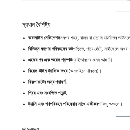
বিজ
প্রধান বৈশিষ্ট্য
অফলাইন নেভিগেশন
সমগ্র শহর, রাজ্য বা দেশের মানচিত্র ডাউ
বিভিন্ন ধরণের পরিবহনের রুট
গাড়িতে, পায়ে হেঁটে, সাইকেলে অথব
একের পর এক ভয়েস প্রম্পট
ড্রাইভারদের জন্য আদর্শ।
রিয়েল-টাইম ট্রাফিক তথ্য
(অনলাইনে থাকলে)।
বিকল্প রুটের জন্য পরামর্শ
.
প্রিয় এবং সংরক্ষিত পয়েন্ট
.
ট্যাক্সি এবং গণপরিবহন পরিষেবার সাথে একীকরণ
কিছু অঞ্চলে।
সামঞ্জস্য