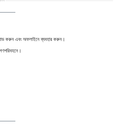
্ঞাপন
নলোড করুন এবং অফলাইনে ব্যবহার করুন।
া গণপরিবহনে।